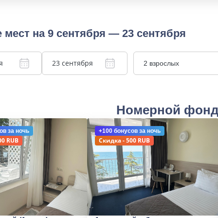
 мест на 9 сентября — 23 сентября
я
23 сентября
2 взрослых
Номерной фон
ов
за ночь
+100 бонусов
за ночь
00 RUB
Скидка - 500 RUB