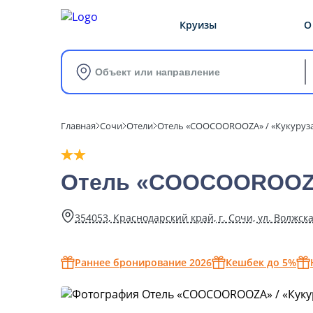
Круизы
О
Объект или направление
Главная
Сочи
Отели
Отель «COOCOOROOZA» / «Кукуруз
Отель «COOCOOROO
354053, Краснодарский край, г. Сочи, ул. Волжска
Раннее бронирование 2026
Кешбек до 5%