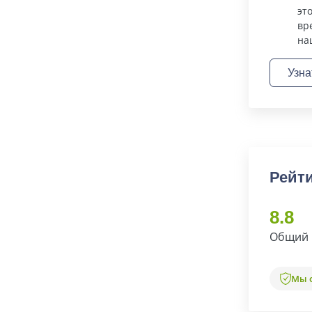
эт
вр
на
Узна
Рейт
8.8
Общий 
Мы 