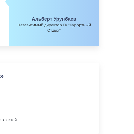
Альберт Урунбаев
Независимый директор ГК "Курортный
Отдых"
»
ов гостей