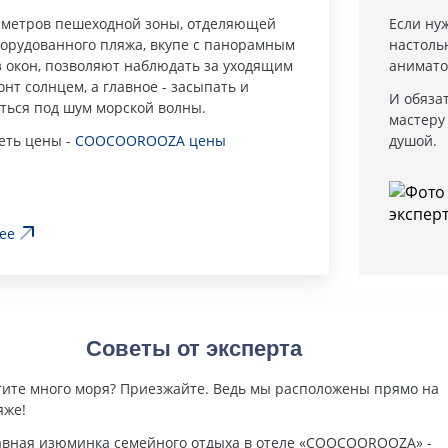
5 метров пешеходной зоны, отделяющей
Если ну
борудованного пляжа, вкупе с панорамным
настоль
з окон, позволяют наблюдать за уходящим
анимато
онт солнцем, а главное - засыпать и
И обяза
ться под шум морской волны.
мастеру
еть цены -
COOCOOROOZA цены
душой.
ее
Советы от эксперта
тите много моря? Приезжайте. Ведь мы расположены прямо на
яже!
авная изюминка семейного отдыха в отеле «COOCOOROOZA» -