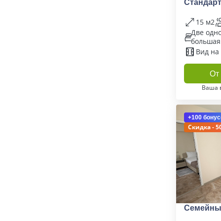
Стандарт
15 м2
Две одн
большая
Вид на
От 
Ваша 
+100 бонус
Скидка - 5
Семейный