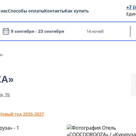
+7 (
 нас
Способы оплаты
Контакты
Как купить
Еди
14 ночей
9 сентября -
23 сентября
а»
ZA»
я, 76
Новый год 2026-2027