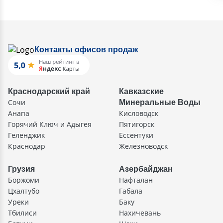
Контакты офисов продаж
Краснодарский край
Кавказские
Сочи
Минеральные Воды
Анапа
Кисловодск
Горячий Ключ и Адыгея
Пятигорск
Геленджик
Ессентуки
Краснодар
Железноводск
Грузия
Азербайджан
Боржоми
Нафталан
Цхалтубо
Габала
Уреки
Баку
Тбилиси
Нахичевань