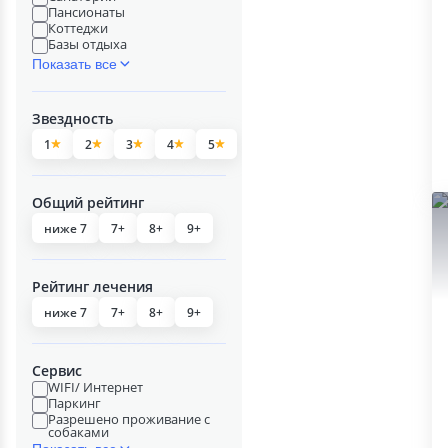
Пансионаты
Коттеджи
Базы отдыха
Показать все
Звездность
1
2
3
4
5
Общий рейтинг
ниже 7
7+
8+
9+
Рейтинг лечения
ниже 7
7+
8+
9+
Сервис
WIFI/ Интернет
Паркинг
Разрешено проживание с
собаками