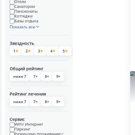
Отели
Санатории
Пансионаты
Коттеджи
Базы отдыха
Показать все
Звездность
1
2
3
4
5
Общий рейтинг
ниже 7
7+
8+
9+
Рейтинг лечения
ниже 7
7+
8+
9+
Сервис
WIFI/ Интернет
Паркинг
Разрешено проживание с