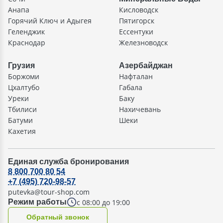
Анапа
Кисловодск
Горячий Ключ и Адыгея
Пятигорск
Геленджик
Ессентуки
Краснодар
Железноводск
Грузия
Азербайджан
Боржоми
Нафталан
Цхалтубо
Габала
Уреки
Баку
Тбилиси
Нахичевань
Батуми
Шеки
Кахетия
Единая служба бронирования
8 800 700 80 54
+7 (495) 720-98-57
putevka@tour-shop.com
с 08:00 до 19:00
Режим работы
Oбратный звонок