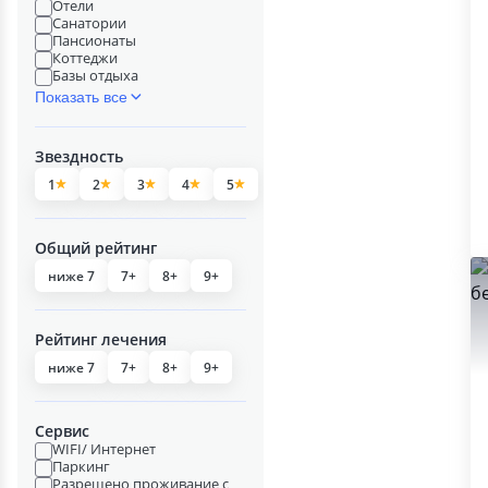
Отели
Санатории
Пансионаты
Коттеджи
Базы отдыха
Показать все
Звездность
1
2
3
4
5
Общий рейтинг
ниже 7
7+
8+
9+
Рейтинг лечения
ниже 7
7+
8+
9+
Сервис
WIFI/ Интернет
Паркинг
Разрешено проживание с