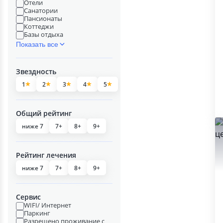
Отели
Санатории
Пансионаты
Коттеджи
Базы отдыха
Показать все
Звездность
1
2
3
4
5
Общий рейтинг
ниже 7
7+
8+
9+
Рейтинг лечения
ниже 7
7+
8+
9+
Сервис
WIFI/ Интернет
Паркинг
Разрешено проживание с