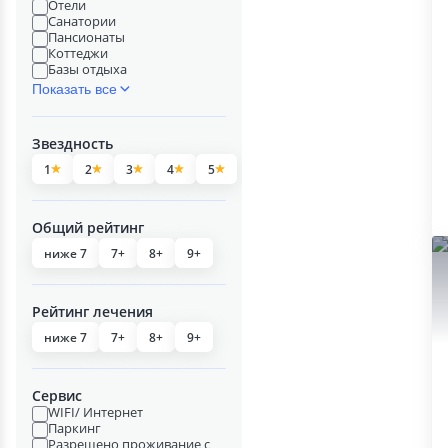
Отели
Санатории
Пансионаты
Коттеджи
Базы отдыха
Показать все
Звездность
1
2
3
4
5
Общий рейтинг
ниже 7
7+
8+
9+
Рейтинг лечения
ниже 7
7+
8+
9+
Сервис
WIFI/ Интернет
Паркинг
Разрешено проживание с