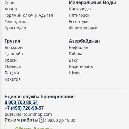
Сочи
Минеральные Воды
Анапа
Кисловодск
Горячий Ключ и Адыгея
Пятигорск
Геленджик
Ессентуки
Краснодар
Железноводск
Грузия
Азербайджан
Боржоми
Нафталан
Цхалтубо
Габала
Уреки
Баку
Тбилиси
Нахичевань
Батуми
Шеки
Кахетия
Единая служба бронирования
8 800 700 80 54
+7 (495) 720-98-57
putevka@tour-shop.com
с 08:00 до 19:00
Режим работы
Oбратный звонок