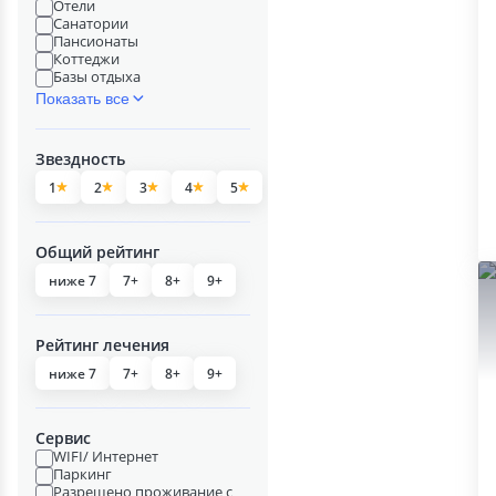
Отели
Санатории
Пансионаты
Коттеджи
Базы отдыха
Показать все
Звездность
1
2
3
4
5
Общий рейтинг
ниже 7
7+
8+
9+
Рейтинг лечения
ниже 7
7+
8+
9+
Сервис
WIFI/ Интернет
Паркинг
Разрешено проживание с