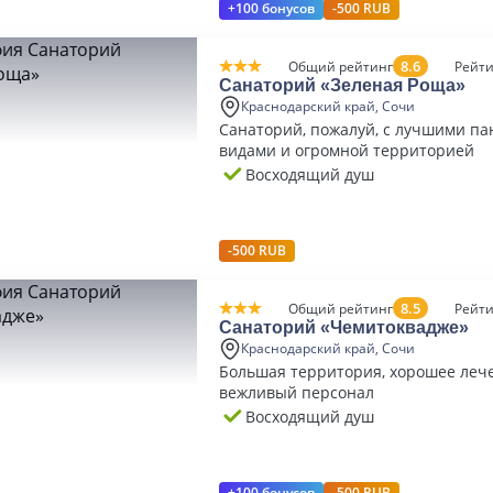
+100 бонусов
-500 RUB
8.6
Общий рейтинг
Рейти
Санаторий «Зеленая Роща»
Краснодарский край, Сочи
Санаторий, пожалуй, с лучшими п
видами и огромной территорией
Восходящий душ
-500 RUB
8.5
Общий рейтинг
Рейти
Санаторий «Чемитоквадже»
Краснодарский край, Сочи
Большая территория, хорошее леч
вежливый персонал
Восходящий душ
+100 бонусов
-500 RUB