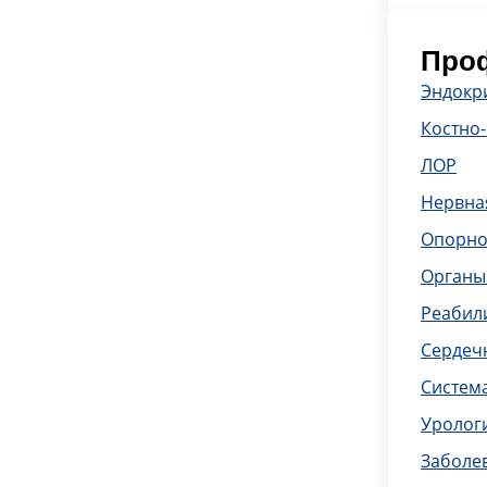
Проф
Эндокр
Костно
ЛОР
Нервна
Опорно
Органы
Реабил
Сердечн
Систем
Уролог
Заболе