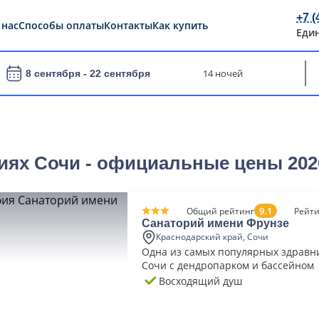
+7 (
 нас
Способы оплаты
Контакты
Как купить
Еди
14 ночей
8 сентября -
22 сентября
иях Сочи - официальные цены 202
9.1
Общий рейтинг
Рейти
Санаторий имени Фрунзе
Краснодарский край, Сочи
Одна из самых популярных здравн
Сочи с дендропарком и бассейном
Восходящий душ