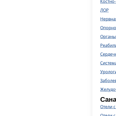
Костно
ЛОР
Нервна
Опорно
Органы
Реабил
Сердечн
Систем
Уролог
Заболе
Желудо
Сана
Отели 
Отели с