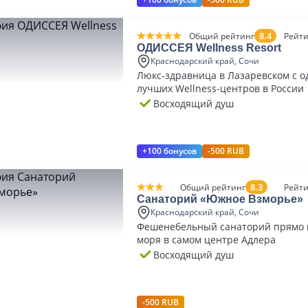
8.4
Общий рейтинг
Рейти
ОДИССЕЯ Wellness Resort
Краснодарский край, Сочи
Люкс-здравница в Лазаревском с о
лучших Wellness-центров в России
Восходящий душ
+100 бонусов
-500 RUB
8.3
Общий рейтинг
Рейти
Санаторий «Южное Взморье»
Краснодарский край, Сочи
Фешенебельный санаторий прямо 
моря в самом центре Адлера
Восходящий душ
-500 RUB