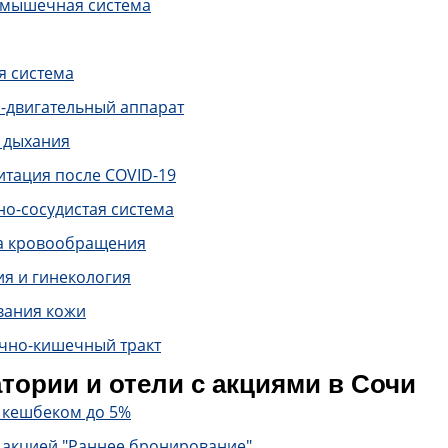
-мышечная система
я система
-двигательный аппарат
 дыхания
итация после COVID-19
о-сосудистая система
а кровообращения
ия и гинекология
вания кожи
чно-кишечный тракт
тории и отели с акциями в Сочи
с кешбеком до 5%
 акцией "Раннее бронирование"