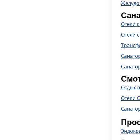
Желудо
Сана
Отели 
Отели с
Трансф
Санато
Санато
Смот
Отдых 
Отели 
Санато
Проф
Эндокр