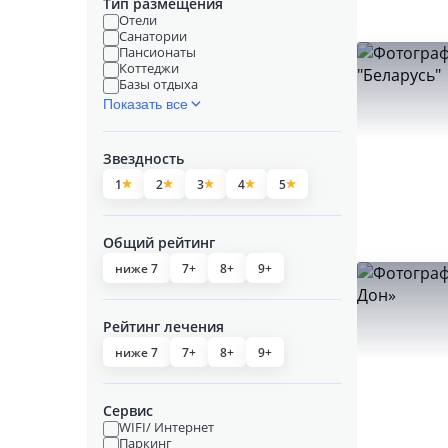
Тип размещения
Отели
Санатории
Пансионаты
Коттеджи
Базы отдыха
Показать все
Звездность
1
2
3
4
5
Общий рейтинг
ниже 7
7+
8+
9+
Рейтинг лечения
ниже 7
7+
8+
9+
Сервис
WIFI/ Интернет
Паркинг