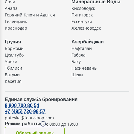
Сочи
Минеральные Воды
Анапа
Кисловодск
Горячий Ключ и Адыгея
Пятигорск
Геленджик
Ессентуки
Краснодар
Железноводск
Грузия
Азербайджан
Боржоми
Нафталан
Цхалтубо
Габала
Уреки
Баку
Тбилиси
Нахичевань
Батуми
Шеки
Кахетия
Единая служба бронирования
8 800 700 80 54
+7 (495) 720-98-57
putevka@tour-shop.com
с 08:00 до 19:00
Режим работы
Oбратный звонок