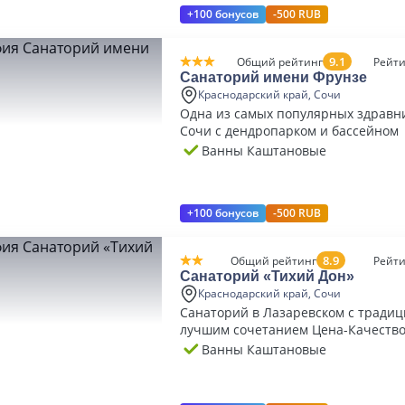
+100 бонусов
-500 RUB
9.1
Общий рейтинг
Рейти
Санаторий имени Фрунзе
Краснодарский край, Сочи
Одна из самых популярных здравн
Сочи с дендропарком и бассейном
Ванны Каштановые
+100 бонусов
-500 RUB
8.9
Общий рейтинг
Рейти
Санаторий «Тихий Дон»
Краснодарский край, Сочи
Санаторий в Лазаревском с тради
лучшим сочетанием Цена-Качеств
Ванны Каштановые