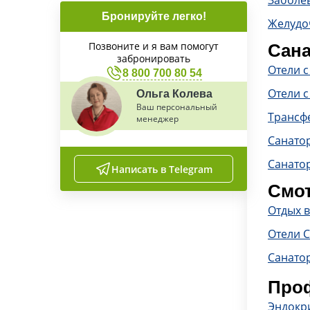
Заболе
Бронируйте легко!
Желудо
Позвоните и я вам помогут
Сана
забронировать
Отели 
8 800 700 80 54
Отели с
Ольга Колева
Ваш персональный
Трансф
менеджер
Санато
Санато
Написать в Telegram
Смот
Отдых 
Отели 
Санато
Проф
Эндокр