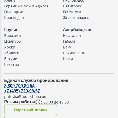
Анапа
Кисловодск
Горячий Ключ и Адыгея
Пятигорск
Геленджик
Ессентуки
Краснодар
Железноводск
Грузия
Азербайджан
Боржоми
Нафталан
Цхалтубо
Габала
Уреки
Баку
Тбилиси
Нахичевань
Батуми
Шеки
Кахетия
Единая служба бронирования
8 800 700 80 54
+7 (495) 720-98-57
putevka@tour-shop.com
с 08:00 до 19:00
Режим работы
Oбратный звонок