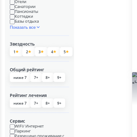
Отели
Санатории
Пансионаты
Коттеджи
Базы отдыха
Показать все
Звездность
1
2
3
4
5
Общий рейтинг
ниже 7
7+
8+
9+
Рейтинг лечения
ниже 7
7+
8+
9+
Сервис
WIFI/ Интернет
Паркинг
Разрешено проживание с