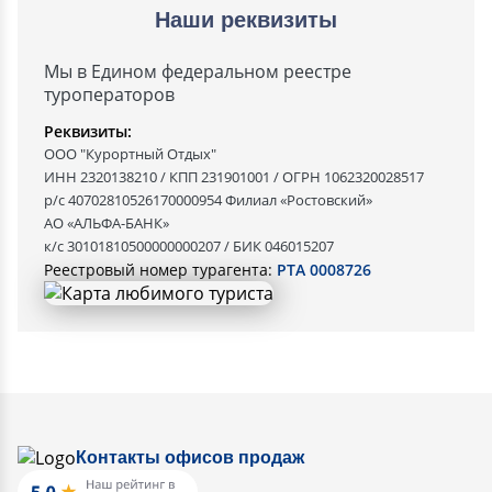
Наши реквизиты
Мы в Едином федеральном реестре
туроператоров
Реквизиты:
ООО "Курортный Отдых"
ИНН 2320138210 / КПП 231901001 / ОГРН 1062320028517
р/с 40702810526170000954 Филиал «Ростовский»
АО «АЛЬФА-БАНК»
к/с 30101810500000000207 / БИК 046015207
Реестровый номер турагента:
РТА 0008726
Контакты офисов продаж