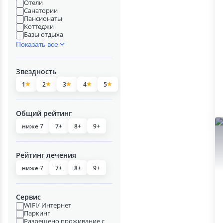
Отели
Санатории
Пансионаты
Коттеджи
Базы отдыха
Показать все
Звездность
1
2
3
4
5
Общий рейтинг
ниже 7
7+
8+
9+
Рейтинг лечения
ниже 7
7+
8+
9+
Сервис
WIFI/ Интернет
Паркинг
Разрешено проживание с