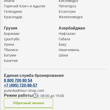
Анапа
Кисловодск
Горячий Ключ и Адыгея
Пятигорск
Геленджик
Ессентуки
Краснодар
Железноводск
Грузия
Азербайджан
Боржоми
Нафталан
Цхалтубо
Габала
Уреки
Баку
Тбилиси
Нахичевань
Батуми
Шеки
Кахетия
Единая служба бронирования
8 800 700 80 54
+7 (495) 720-98-57
putevka@tour-shop.com
с 08:00 до 19:00
Режим работы
Oбратный звонок