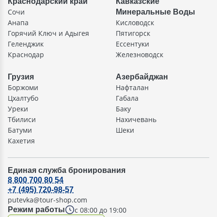
Краснодарский край
Кавказские
Сочи
Минеральные Воды
Анапа
Кисловодск
Горячий Ключ и Адыгея
Пятигорск
Геленджик
Ессентуки
Краснодар
Железноводск
Грузия
Азербайджан
Боржоми
Нафталан
Цхалтубо
Габала
Уреки
Баку
Тбилиси
Нахичевань
Батуми
Шеки
Кахетия
Единая служба бронирования
8 800 700 80 54
+7 (495) 720-98-57
putevka@tour-shop.com
с 08:00 до 19:00
Режим работы