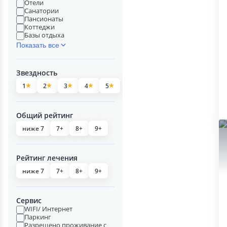
Отели
Санатории
Пансионаты
Коттеджи
Базы отдыха
Показать все
Звездность
1
2
3
4
5
Общий рейтинг
ниже 7
7+
8+
9+
Рейтинг лечения
ниже 7
7+
8+
9+
Сервис
WIFI/ Интернет
Паркинг
Разрешено проживание с