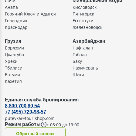
Сочи
Минеральные Воды
Анапа
Кисловодск
Горячий Ключ и Адыгея
Пятигорск
Геленджик
Ессентуки
Краснодар
Железноводск
Грузия
Азербайджан
Боржоми
Нафталан
Цхалтубо
Габала
Уреки
Баку
Тбилиси
Нахичевань
Батуми
Шеки
Кахетия
Единая служба бронирования
8 800 700 80 54
+7 (495) 720-98-57
putevka@tour-shop.com
с 08:00 до 19:00
Режим работы
Oбратный звонок