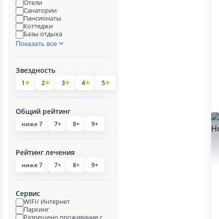
Отели
Санатории
Пансионаты
Коттеджи
Базы отдыха
Показать все
Звездность
1
2
3
4
5
Общий рейтинг
ниже 7
7+
8+
9+
Рейтинг лечения
ниже 7
7+
8+
9+
Сервис
WIFI/ Интернет
Паркинг
Разрешено проживание с