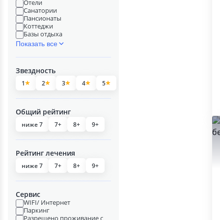
Отели
Санатории
Пансионаты
Коттеджи
Базы отдыха
Показать все
Звездность
1
2
3
4
5
Общий рейтинг
ниже 7
7+
8+
9+
Рейтинг лечения
ниже 7
7+
8+
9+
Сервис
WIFI/ Интернет
Паркинг
Разрешено проживание с