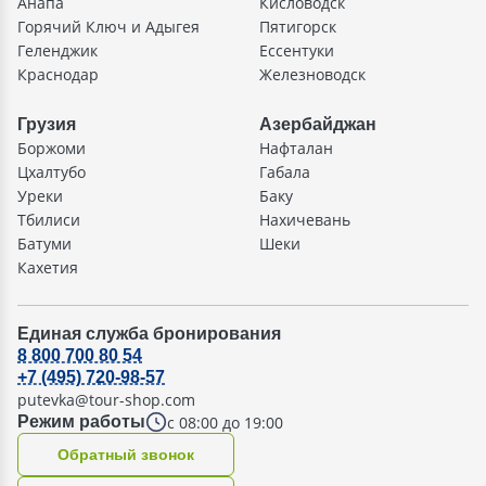
Анапа
Кисловодск
Горячий Ключ и Адыгея
Пятигорск
Геленджик
Ессентуки
Краснодар
Железноводск
Грузия
Азербайджан
Боржоми
Нафталан
Цхалтубо
Габала
Уреки
Баку
Тбилиси
Нахичевань
Батуми
Шеки
Кахетия
Единая служба бронирования
8 800 700 80 54
+7 (495) 720-98-57
putevka@tour-shop.com
с 08:00 до 19:00
Режим работы
Oбратный звонок