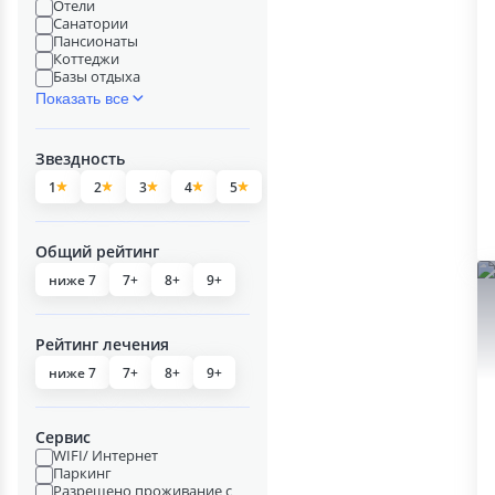
Отели
Санатории
Пансионаты
Коттеджи
Базы отдыха
Показать все
Звездность
1
2
3
4
5
Общий рейтинг
ниже 7
7+
8+
9+
Рейтинг лечения
ниже 7
7+
8+
9+
Сервис
WIFI/ Интернет
Паркинг
Разрешено проживание с