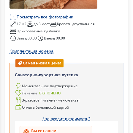
Посмотреть все фотографии
17 м2
до 3 мест
Кровать двуспальная
Прикроватные тумбочки
Заезд 00:00
Выезд 00:00
Комплектация номера
Самая низкая цена!
Санаторно-курортная путевка
Моментальное подтверждение
Лечение
ВКЛЮЧЕНО
3-разовое питание (меню-заказ)
Оплата банковской картой
Что входит в стоимость?
Вы ее нашли!