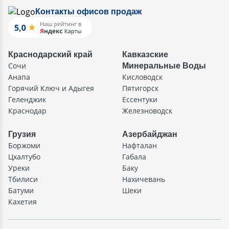
Контакты офисов продаж
Краснодарский край
Кавказские
Сочи
Минеральные Воды
Анапа
Кисловодск
Горячий Ключ и Адыгея
Пятигорск
Геленджик
Ессентуки
Краснодар
Железноводск
Грузия
Азербайджан
Боржоми
Нафталан
Цхалтубо
Габала
Уреки
Баку
Тбилиси
Нахичевань
Батуми
Шеки
Кахетия