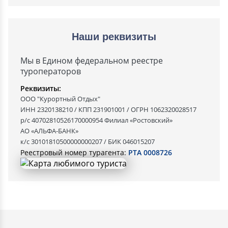
Наши реквизиты
Мы в Едином федеральном реестре
туроператоров
Реквизиты:
ООО "Курортный Отдых"
ИНН 2320138210 / КПП 231901001 / ОГРН 1062320028517
р/с 40702810526170000954 Филиал «Ростовский»
АО «АЛЬФА-БАНК»
к/с 30101810500000000207 / БИК 046015207
Реестровый номер турагента:
РТА 0008726