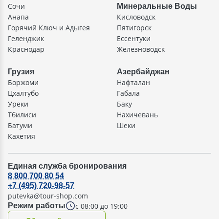
Сочи
Минеральные Воды
Анапа
Кисловодск
Горячий Ключ и Адыгея
Пятигорск
Геленджик
Ессентуки
Краснодар
Железноводск
Грузия
Азербайджан
Боржоми
Нафталан
Цхалтубо
Габала
Уреки
Баку
Тбилиси
Нахичевань
Батуми
Шеки
Кахетия
Единая служба бронирования
8 800 700 80 54
+7 (495) 720-98-57
putevka@tour-shop.com
с 08:00 до 19:00
Режим работы