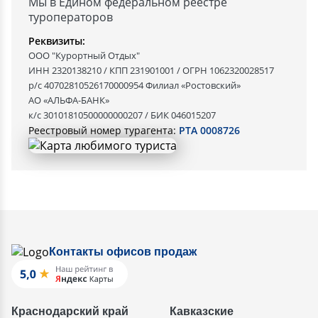
Мы в Едином федеральном реестре
туроператоров
Реквизиты:
ООО "Курортный Отдых"
ИНН 2320138210 / КПП 231901001 / ОГРН 1062320028517
р/с 40702810526170000954 Филиал «Ростовский»
АО «АЛЬФА-БАНК»
к/с 30101810500000000207 / БИК 046015207
Реестровый номер турагента:
РТА 0008726
Контакты офисов продаж
Краснодарский край
Кавказские