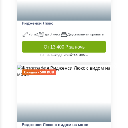
Ридженси Люкс
78 м2
до 3 мест
Двуспальная кровать
От 13 400 ₽ за ночь
268 ₽ за ночь
Ваша выгода
Скидка - 500 RUB
Ридженси Люкс с видом на море