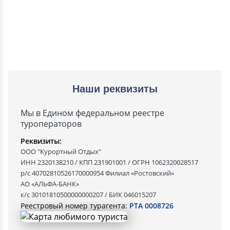
Наши реквизиты
Мы в Едином федеральном реестре
туроператоров
Реквизиты:
ООО "Курортный Отдых"
ИНН 2320138210 / КПП 231901001 / ОГРН 1062320028517
р/с 40702810526170000954 Филиал «Ростовский»
АО «АЛЬФА-БАНК»
к/с 30101810500000000207 / БИК 046015207
Реестровый номер турагента:
РТА 0008726