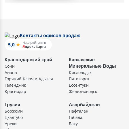
Контакты офисов продаж
Краснодарский край
Кавказские
Сочи
Минеральные Воды
Анапа
Кисловодск
Горячий Ключ и Адыгея
Пятигорск
Геленджик
Ессентуки
Краснодар
Железноводск
Грузия
Азербайджан
Боржоми
Нафталан
Цхалтубо
Габала
Уреки
Баку