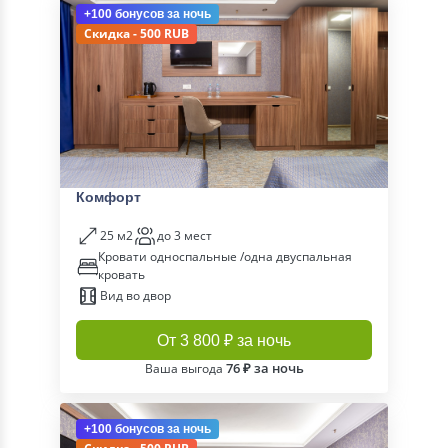
+100 бонусов
за ночь
Скидка - 500 RUB
Комфорт
25 м2
до 3 мест
Кровати односпальные /одна двуспальная
кровать
Вид во двор
От 3 800 ₽ за ночь
76 ₽ за ночь
Ваша выгода
+100 бонусов
за ночь