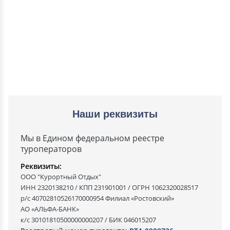
Наши реквизиты
Мы в Едином федеральном реестре
туроператоров
Реквизиты:
ООО "Курортный Отдых"
ИНН 2320138210 / КПП 231901001 / ОГРН 1062320028517
р/с 40702810526170000954 Филиал «Ростовский»
АО «АЛЬФА-БАНК»
к/с 30101810500000000207 / БИК 046015207