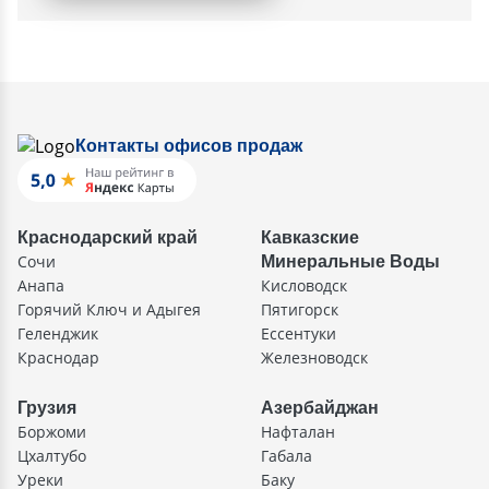
Контакты офисов продаж
Краснодарский край
Кавказские
Сочи
Минеральные Воды
Анапа
Кисловодск
Горячий Ключ и Адыгея
Пятигорск
Геленджик
Ессентуки
Краснодар
Железноводск
Грузия
Азербайджан
Боржоми
Нафталан
Цхалтубо
Габала
Уреки
Баку