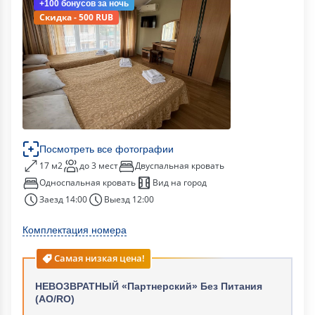
+100 бонусов
за ночь
Скидка - 500 RUB
Посмотреть все фотографии
17 м2
до 3 мест
Двуспальная кровать
Односпальная кровать
Вид на город
Заезд 14:00
Выезд 12:00
Комплектация номера
Самая низкая цена!
НЕВОЗВРАТНЫЙ «Партнерский» Без Питания
(АО/RO)