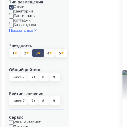
Тип размещения
Отели
Санатории
Пансионаты
Коттеджи
Базы отдыха
Показать все
Звездность
1
2
3
4
5
Общий рейтинг
ниже 7
7+
8+
9+
Рейтинг лечения
ниже 7
7+
8+
9+
Сервис
WIFI/ Интернет
Паркинг