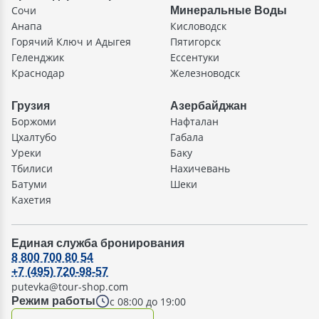
Сочи
Минеральные Воды
Анапа
Кисловодск
Горячий Ключ и Адыгея
Пятигорск
Геленджик
Ессентуки
Краснодар
Железноводск
Грузия
Азербайджан
Боржоми
Нафталан
Цхалтубо
Габала
Уреки
Баку
Тбилиси
Нахичевань
Батуми
Шеки
Кахетия
Единая служба бронирования
8 800 700 80 54
+7 (495) 720-98-57
putevka@tour-shop.com
с 08:00 до 19:00
Режим работы