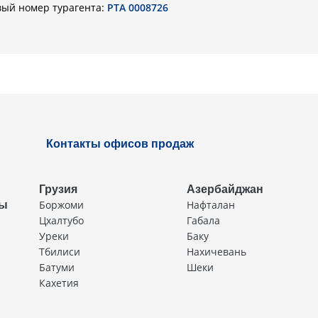
вый номер турагента:
РТА 0008726
Контакты офисов продаж
Грузия
Азербайджан
Боржоми
Нафталан
ды
Цхалтубо
Габала
Уреки
Баку
Тбилиси
Нахичевань
Батуми
Шеки
Кахетия