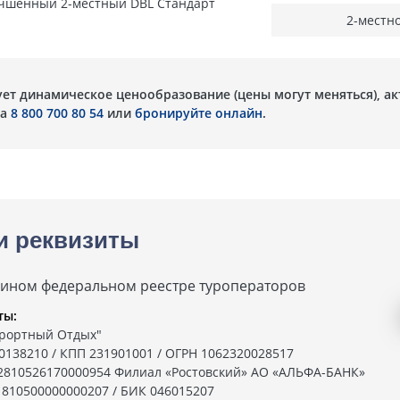
чшенный 2-местный DBL Стандарт
2-местн
ует динамическое ценообразование (цены могут меняться), а
на
8 800 700 80 54
или
бронируйте онлайн
.
и реквизиты
дином федеральном реестре туроператоров
ты:
рортный Отдых"
0138210 / КПП 231901001 / ОГРН 1062320028517
02810526170000954 Филиал «Ростовский» АО «АЛЬФА-БАНК»
1810500000000207 / БИК 046015207