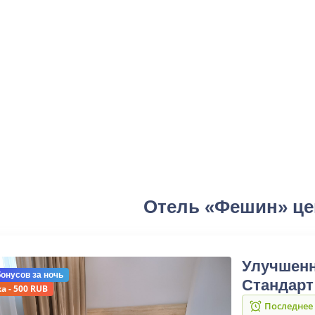
Отель «Фешин» ц
Улучшен
бонусов
за ночь
Стандарт
а - 500 RUB
Последнее