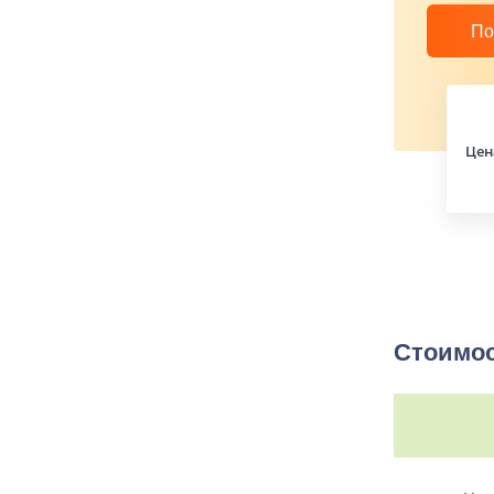
По
Цен
Стоимос