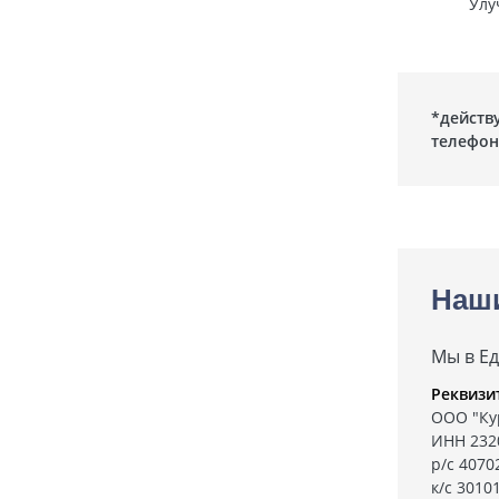
Улу
*действ
телефо
Наш
Мы в Е
Реквизи
ООО "Ку
ИНН 232
р/с 407
к/с 3010