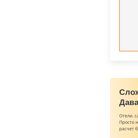
Сло
Дава
Отели, с
Просто 
расчет б