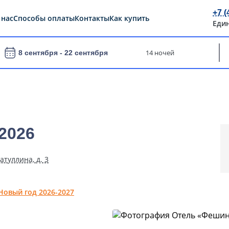
+7 (
 нас
Способы оплаты
Контакты
Как купить
Еди
14 ночей
8 сентября -
22 сентября
2026
атуллина, д. 3
Новый год 2026-2027