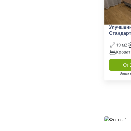
Улучшен
Стандар
19 м2
Кроват
От 
Ваша 