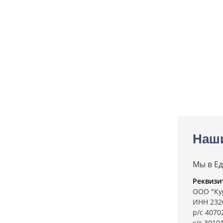
Наш
Мы в Е
Реквизи
ООО "Ку
ИНН 232
р/с 407
к/с 3010