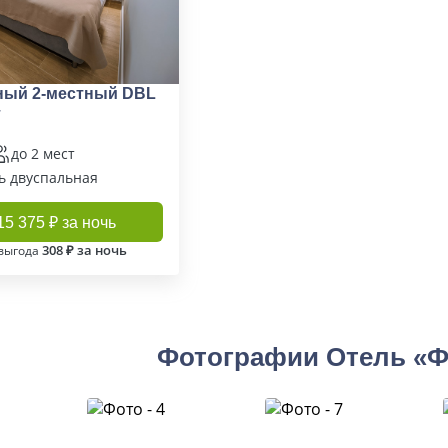
ный 2-местный DBL
т
до 2 мест
ь двуспальная
15 375 ₽ за ночь
308 ₽ за ночь
выгода
Фотографии Отель «