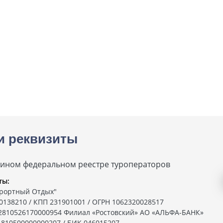
и реквизиты
дином федеральном реестре туроператоров
ты:
рортный Отдых"
0138210 / КПП 231901001 / ОГРН 1062320028517
02810526170000954 Филиал «Ростовский» АО «АЛЬФА-БАНК»
1810500000000207 / БИК 046015207