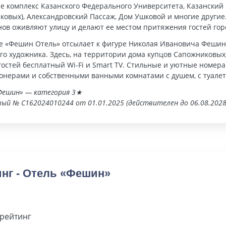
ле комплекс Казанского Федерального Университета, Казанский
ковых), Александровский Пассаж, Дом Ушковой и многие другие
нов оживляют улицу и делают ее местом притяжения гостей гор
 «Фешин Отель» отсылает к фигуре Николая Ивановича Фешина (
го художника. Здесь, на территории дома купцов Сапожниковых, 
гостей бесплатный Wi-Fi и Smart TV. Стильные и уютные номе
онерами и собственными ванными комнатами с душем, с туал
Фешин» — категория 3★
ый № С162024010244 от 01.01.2025 (действителен до 06.08.2028
нг - Отель «Фешин»
рейтинг