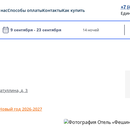
+7 (
 нас
Способы оплаты
Контакты
Как купить
Еди
14 ночей
9 сентября -
23 сентября
атуллина, д. 3
Новый год 2026-2027