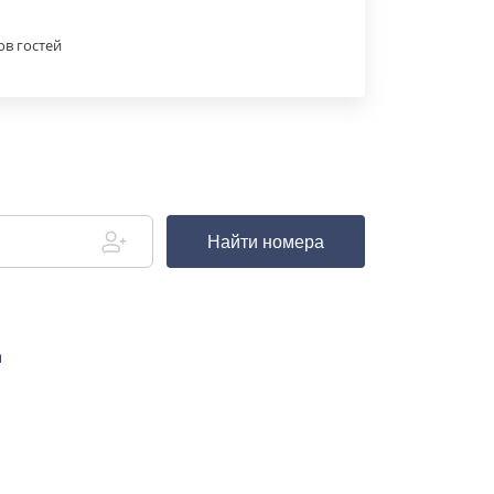
ов гостей
Найти номера
д