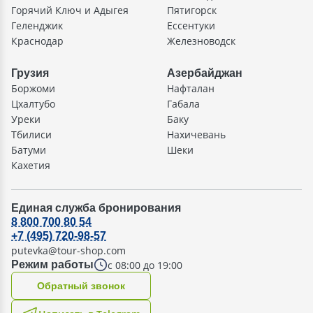
Горячий Ключ и Адыгея
Пятигорск
Геленджик
Ессентуки
Краснодар
Железноводск
Грузия
Азербайджан
Боржоми
Нафталан
Цхалтубо
Габала
Уреки
Баку
Тбилиси
Нахичевань
Батуми
Шеки
Кахетия
Единая служба бронирования
8 800 700 80 54
+7 (495) 720-98-57
putevka@tour-shop.com
с 08:00 до 19:00
Режим работы
Oбратный звонок