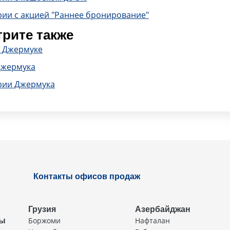
рии с акцией "Раннее бронирование"
рите также
в Джермуке
Джермука
рии Джермука
Контакты офисов продаж
Грузия
Азербайджан
Боржоми
Нафталан
ды