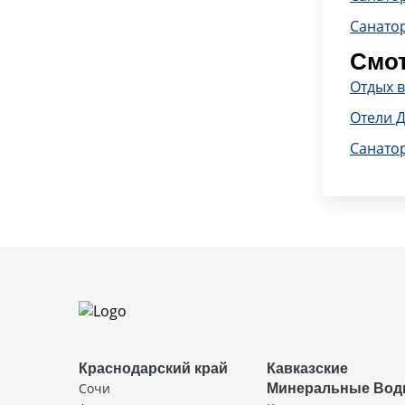
Санато
Смот
Отдых 
Отели 
Санато
Краснодарский край
Кавказские
Сочи
Минеральные Во