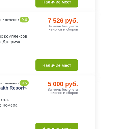
Наличие мест
9.6
7 526 руб.
нг лечения
За ночь без учета
налогов и сборов
ых комплексов
ы Джермук
Наличие мест
8.5
5 000 руб.
нг лечения
lth Resort»
За ночь без учета
налогов и сборов
ота,
е номера,
Наличие мест