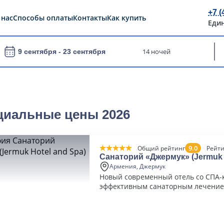
+7 (
 нас
Способы оплаты
Контакты
Как купить
Еди
14 ночей
9 сентября -
23 сентября
циальные цены 2026
9.0
Общий рейтинг
Рейти
Санаторий «Джермук» (Jermuk 
Spa)
Армения, Джермук
Новый современный отель со СПА-
эффективным санаторным лечени