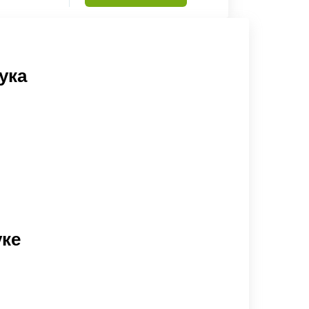
ука
уке