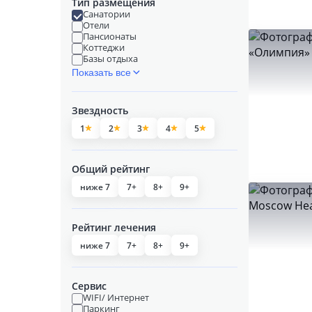
Тип размещения
Санатории
Отели
Пансионаты
Коттеджи
Базы отдыха
Показать все
Звездность
1
2
3
4
5
Общий рейтинг
ниже 7
7+
8+
9+
Рейтинг лечения
ниже 7
7+
8+
9+
Сервис
WIFI/ Интернет
Паркинг