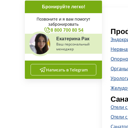
Бронируйте легко!
Позвоните и я вам помогут
забронировать
Проф
8 800 700 80 54
Екатерина Рак
Эндокр
Ваш персональный
Нервна
менеджер
Опорно
Органы
Написать в Telegram
Уролог
Желудо
Сана
Отели 
Отели с
Санато