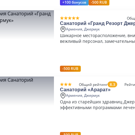
+100 бонусов
-500 RUB
Общ
Санаторий «Гранд Резорт Дже
Армения, Джермук
Шикарное месторасположение, вн
вежливый персонал, замечательны
оздоровительные процедуры
-500 RUB
8.3
Общий рейтинг
Рейти
Санаторий «Арарат»
Армения, Джермук
Одна из старейших здравниц Джермука с
эффективными программами лечени
числе и таких заболеваний как ДЦ
-500 RUB