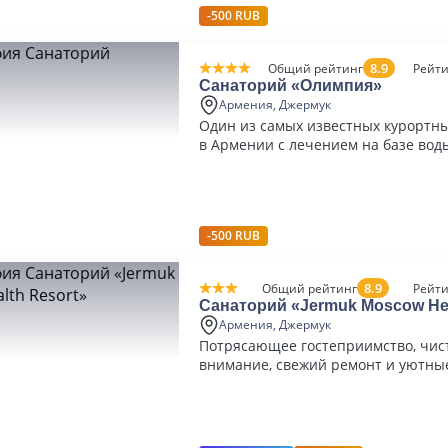
-500 RUB
8.9
Общий рейтинг
Рейти
Санаторий «Олимпия»
Армения, Джермук
Один из самых известных курортн
в Армении с лечением на базе вод
-500 RUB
8.9
Общий рейтинг
Рейти
Санаторий «Jermuk Moscow Hea
Армения, Джермук
Потрясающее гостеприимство, чист
внимание, свежий ремонт и уютны
отличные процедуры