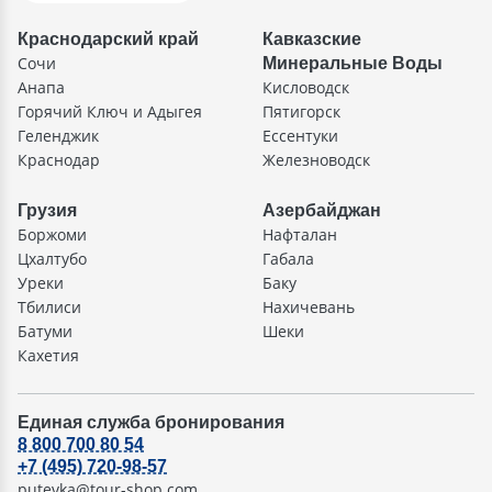
Краснодарский край
Кавказские
Сочи
Минеральные Воды
Анапа
Кисловодск
Горячий Ключ и Адыгея
Пятигорск
Геленджик
Ессентуки
Краснодар
Железноводск
Грузия
Азербайджан
Боржоми
Нафталан
Цхалтубо
Габала
Уреки
Баку
Тбилиси
Нахичевань
Батуми
Шеки
Кахетия
Единая служба бронирования
8 800 700 80 54
+7 (495) 720-98-57
putevka@tour-shop.com