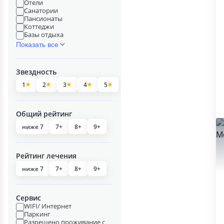
Отели
Санатории
Пансионаты
Коттеджи
Базы отдыха
Показать все
Звездность
1
2
3
4
5
Общий рейтинг
ниже 7
7+
8+
9+
Рейтинг лечения
ниже 7
7+
8+
9+
Сервис
WIFI/ Интернет
Паркинг
Разрешено проживание с