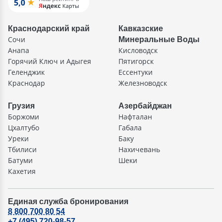
Краснодарский край
Кавказские
Сочи
Минеральные Воды
Анапа
Кисловодск
Горячий Ключ и Адыгея
Пятигорск
Геленджик
Ессентуки
Краснодар
Железноводск
Грузия
Азербайджан
Боржоми
Нафталан
Цхалтубо
Габала
Уреки
Баку
Тбилиси
Нахичевань
Батуми
Шеки
Кахетия
Единая служба бронирования
8 800 700 80 54
+7 (495) 720-98-57