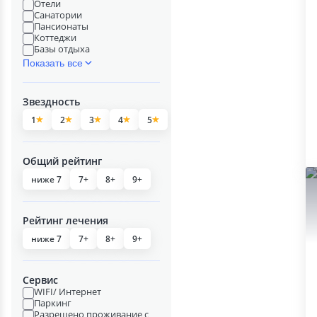
Отели
Санатории
Пансионаты
Коттеджи
Базы отдыха
Показать все
Звездность
1
2
3
4
5
Общий рейтинг
ниже 7
7+
8+
9+
Рейтинг лечения
ниже 7
7+
8+
9+
Сервис
WIFI/ Интернет
Паркинг
Разрешено проживание с