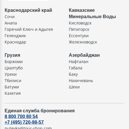
Краснодарский край
Кавказские
Сочи
Минеральные Воды
Анапа
Кисловодск
Горячий Ключ и Адыгея
Пятигорск
Геленджик
Ессентуки
Краснодар
Железноводск
Грузия
Азербайджан
Боржоми
Нафталан
Цхалтубо
Габала
Уреки
Баку
Тбилиси
Нахичевань
Батуми
Шеки
Кахетия
Единая служба бронирования
8 800 700 80 54
+7 (495) 720-98-57
putevka@tour-shop.com