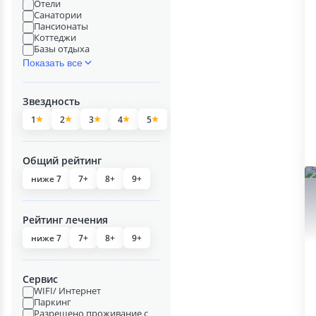
Отели
Санатории
Пансионаты
Коттеджи
Базы отдыха
Показать все
Звездность
1
2
3
4
5
Общий рейтинг
ниже 7
7+
8+
9+
Рейтинг лечения
ниже 7
7+
8+
9+
Сервис
WIFI/ Интернет
Паркинг
Разрешено проживание с