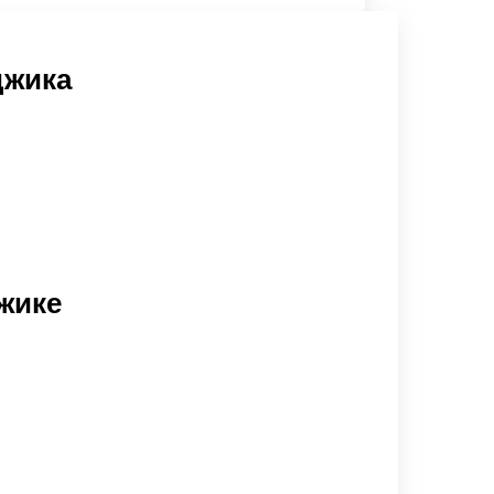
джика
жике