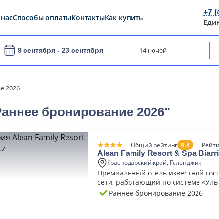
+7 (
 нас
Способы оплаты
Контакты
Как купить
Еди
14 ночей
9 сентября -
23 сентября
е 2026
Раннее бронирование 2026"
9.4
Общий рейтинг
Рейти
Alean Family Resort & Spa Biarri
Краснодарский край, Геленджик
Премиальный отель известной гос
сети, работающий по системе «Уль
включено»
Раннее бронирование 2026