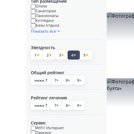
Тип размещения
Отели
Санатории
Пансионаты
Коттеджи
Базы отдыха
Показать все
Звездность
1
2
3
4
5
Общий рейтинг
ниже 7
7+
8+
9+
Рейтинг лечения
ниже 7
7+
8+
9+
Сервис
WIFI/ Интернет
Паркинг