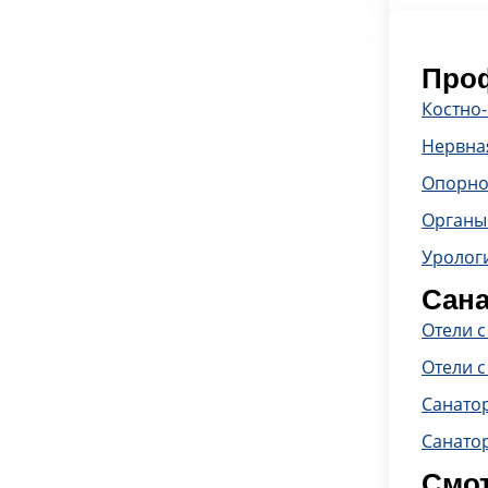
Проф
Костно
Нервна
Опорно
Органы
Уролог
Сана
Отели 
Отели с
Санато
Санато
Смот