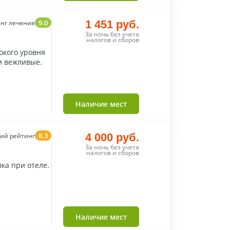
9.0
1 451 руб.
нг лечения
За ночь без учета
налогов и сборов
окого уровня
и вежливые.
Наличие мест
8.3
4 000 руб.
ий рейтинг
За ночь без учета
налогов и сборов
вка при отеле.
Наличие мест