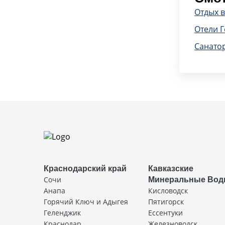
Отдых 
Отели 
Санато
Краснодарский край
Кавказские
Сочи
Минеральные Во
Анапа
Кисловодск
Горячий Ключ и Адыгея
Пятигорск
Геленджик
Ессентуки
Краснодар
Железноводск