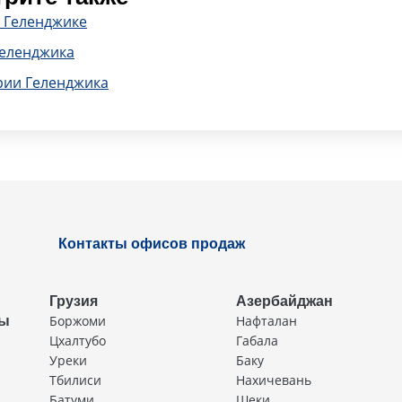
в Геленджике
Геленджика
рии Геленджика
Контакты офисов продаж
Грузия
Азербайджан
Боржоми
Нафталан
ды
Цхалтубо
Габала
Уреки
Баку
Тбилиси
Нахичевань
Батуми
Шеки