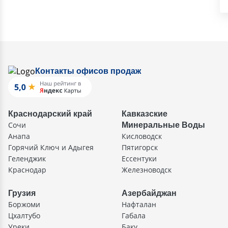
Контакты офисов продаж
Краснодарский край
Кавказские
Сочи
Минеральные Воды
Анапа
Кисловодск
Горячий Ключ и Адыгея
Пятигорск
Геленджик
Ессентуки
Краснодар
Железноводск
Грузия
Азербайджан
Боржоми
Нафталан
Цхалтубо
Габала
Уреки
Баку