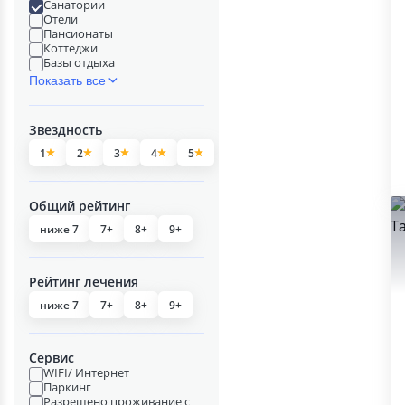
Санатории
Отели
Пансионаты
Коттеджи
Базы отдыха
Показать все
Звездность
1
2
3
4
5
Общий рейтинг
ниже 7
7+
8+
9+
Рейтинг лечения
ниже 7
7+
8+
9+
Сервис
WIFI/ Интернет
Паркинг
Разрешено проживание с