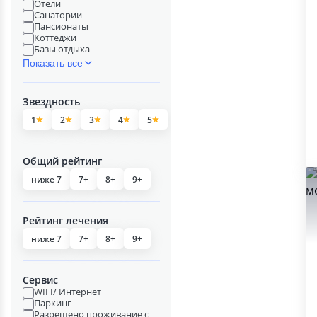
Отели
Санатории
Пансионаты
Коттеджи
Базы отдыха
Показать все
Звездность
1
2
3
4
5
Общий рейтинг
ниже 7
7+
8+
9+
Рейтинг лечения
ниже 7
7+
8+
9+
Сервис
WIFI/ Интернет
Паркинг
Разрешено проживание с