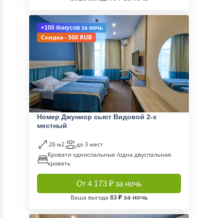
+100 бонусов
за ночь
Скидка - 500 RUB
Номер Джуниор сьют Видовой 2-х
местный
26 м2
до 3 мест
Кровати односпальные /одна двуспальная
кровать
От 4 173 ₽ за ночь
83 ₽ за ночь
Ваша выгода