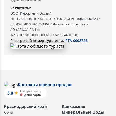
Реквизиты:
ООО "Курортный Отдых"
ИНН 2320138210 / КПП 231901001 / ОГРН 1062320028517
р/с 40702810526170000954 Филиал «Ростовский»
АО «АЛЬФА-БАНК»
к/с 30101810500000000207 / БИК 046015207
Реестровый номер турагента:
РТА 0008726
Контакты офисов продаж
Краснодарский край
Кавказские
Сочи
Минеральные Воды