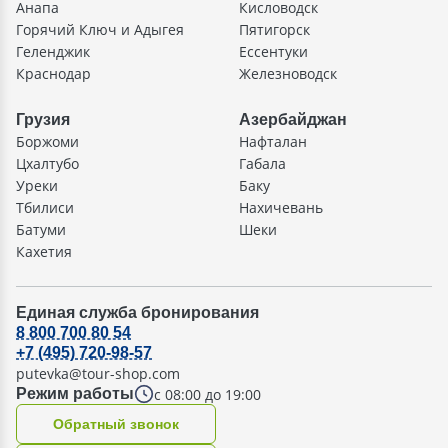
Анапа
Кисловодск
Горячий Ключ и Адыгея
Пятигорск
Геленджик
Ессентуки
Краснодар
Железноводск
Грузия
Азербайджан
Боржоми
Нафталан
Цхалтубо
Габала
Уреки
Баку
Тбилиси
Нахичевань
Батуми
Шеки
Кахетия
Единая служба бронирования
8 800 700 80 54
+7 (495) 720-98-57
putevka@tour-shop.com
с 08:00 до 19:00
Режим работы
Oбратный звонок