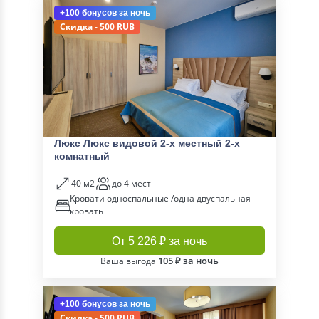
+100 бонусов
за ночь
Скидка - 500 RUB
Люкс Люкс видовой 2-х местный 2-х
комнатный
40 м2
до 4 мест
Кровати односпальные /одна двуспальная
кровать
От 5 226 ₽ за ночь
105 ₽ за ночь
Ваша выгода
+100 бонусов
за ночь
Скидка - 500 RUB