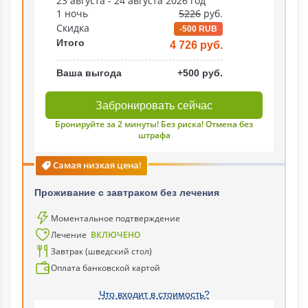
23 августа - 24 августа 2026 год
1 ночь
5226
руб.
Скидка
-500 RUB
Итого
4 726 руб.
Ваша выгода
+500 руб.
Забронировать сейчас
Бронируйте за 2 минуты! Без риска! Отмена без
штрафа
Самая низкая цена!
Проживание с завтраком без лечения
Моментальное подтверждение
Лечение
ВКЛЮЧЕНО
Завтрак (шведский стол)
Оплата банковской картой
Что входит в стоимость?