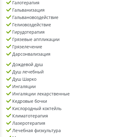
Галотерапия
Гальванизация
Гальвановоздействие
Гелиовоздействие
Гирудотерапия
Грязевые аппликации
Грязелечение
Дарсонвализация
Дождевой душ
Душ лечебный
Душ Шарко
Ингаляции
Ингаляции лекарственные
Кедровые бочки
Кислородный коктейль
Климатотерапия
Лазеротерапия
Лечебная физкультура