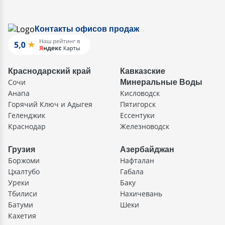
Контакты офисов продаж
Краснодарский край
Кавказские
Сочи
Минеральные Воды
Анапа
Кисловодск
Горячий Ключ и Адыгея
Пятигорск
Геленджик
Ессентуки
Краснодар
Железноводск
Грузия
Азербайджан
Боржоми
Нафталан
Цхалтубо
Габала
Уреки
Баку
Тбилиси
Нахичевань
Батуми
Шеки
Кахетия