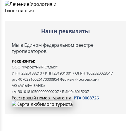
Наши реквизиты
Мы в Едином федеральном реестре
туроператоров
Реквизиты:
ООО "Курортный Отдых"
ИНН 2320138210 / КПП 231901001 / ОГРН 1062320028517
р/с 40702810526170000954 Филиал «Ростовский»
АО «АЛЬФА-БАНК»
к/с 30101810500000000207 / БИК 046015207
Реестровый номер турагента:
РТА 0008726