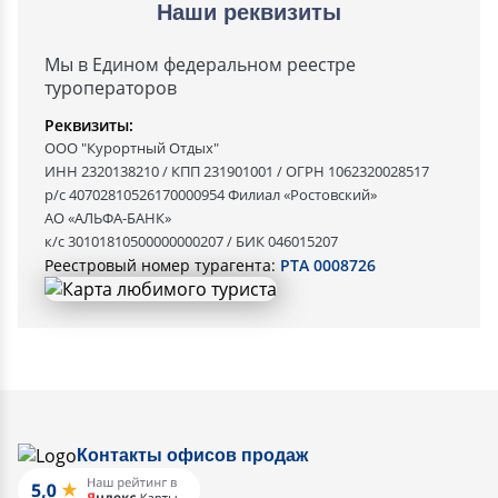
Наши реквизиты
Мы в Едином федеральном реестре
туроператоров
Реквизиты:
ООО "Курортный Отдых"
ИНН 2320138210 / КПП 231901001 / ОГРН 1062320028517
р/с 40702810526170000954 Филиал «Ростовский»
АО «АЛЬФА-БАНК»
к/с 30101810500000000207 / БИК 046015207
Реестровый номер турагента:
РТА 0008726
Контакты офисов продаж