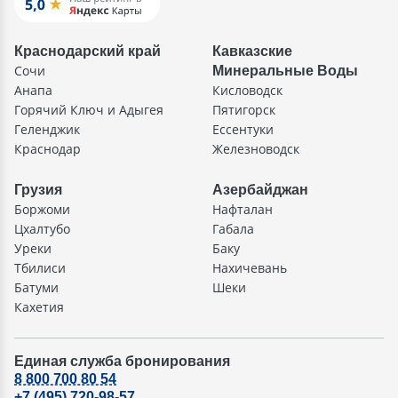
Краснодарский край
Кавказские
Сочи
Минеральные Воды
Анапа
Кисловодск
Горячий Ключ и Адыгея
Пятигорск
Геленджик
Ессентуки
Краснодар
Железноводск
Грузия
Азербайджан
Боржоми
Нафталан
Цхалтубо
Габала
Уреки
Баку
Тбилиси
Нахичевань
Батуми
Шеки
Кахетия
Единая служба бронирования
8 800 700 80 54
+7 (495) 720-98-57