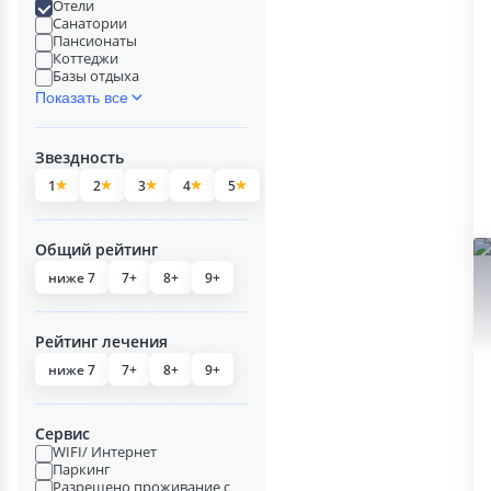
Отели
Санатории
Пансионаты
Коттеджи
Базы отдыха
Показать все
Звездность
1
2
3
4
5
Общий рейтинг
ниже 7
7+
8+
9+
Рейтинг лечения
ниже 7
7+
8+
9+
Сервис
WIFI/ Интернет
Паркинг
Разрешено проживание с