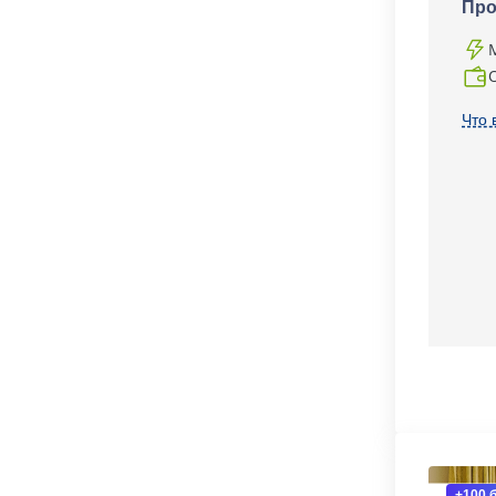
Про
Что 
+100 