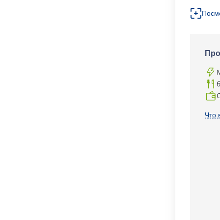
Посм
Про
Что 