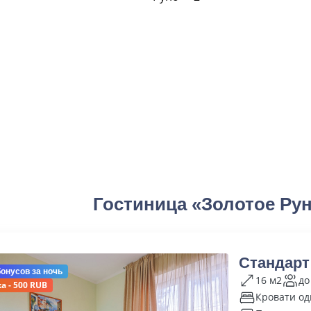
Гостиница «Золотое Ру
Стандарт
бонусов
за ночь
16 м2
до
а - 500 RUB
Кровати од