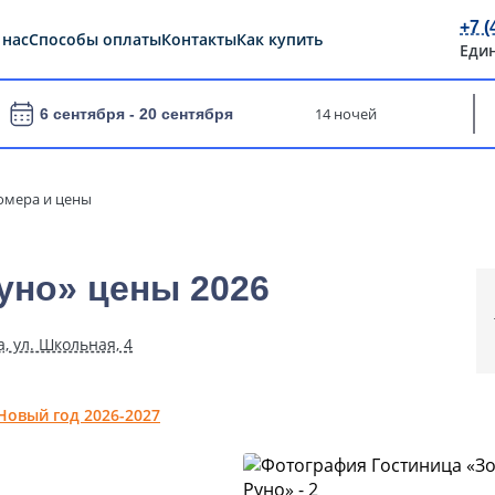
+7 (
 нас
Способы оплаты
Контакты
Как купить
Еди
14 ночей
6 сентября -
20 сентября
омера и цены
уно» цены 2026
, ул. Школьная, 4
Новый год 2026-2027