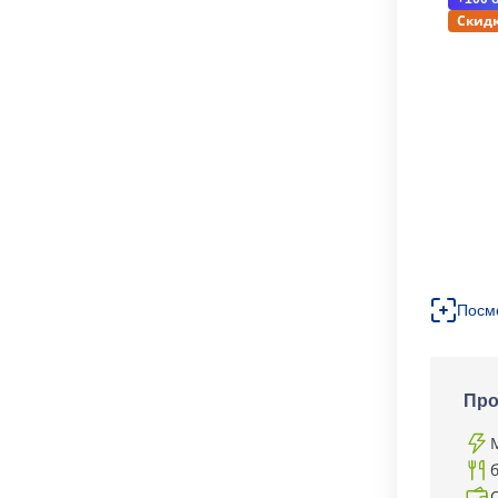
Скидк
Посм
Про