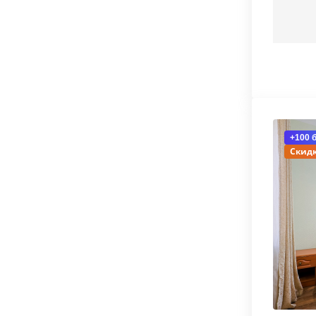
+100 
Скидк