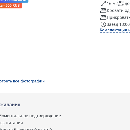
16 м2
до
а - 500 RUB
Кровати од
Прикроват
Заезд 13:00
Комплектация 
отреть все фотографии
живание
Моментальное подтверждение
без питания
Оплата банковской картой