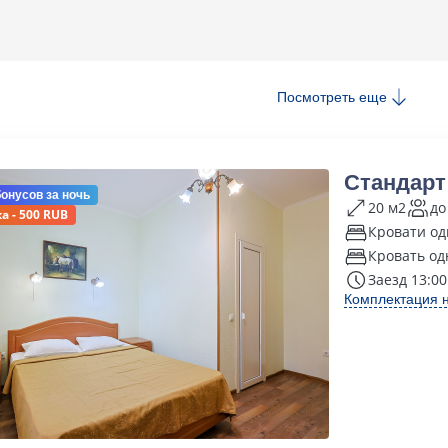
Посмотреть еще
Стандарт
бонусов
за ночь
20 м2
до
а - 500 RUB
Кровати од
Кровать од
Заезд 13:00
Комплектация 