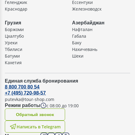
Геленджик
Ессентуки
Краснодар
Железноводск
Грузия
Азербайджан
Боржоми
Нафталан
Цхалтубо
Габала
Уреки
Баку
Тбилиси
Нахичевань
Батуми
Шеки
Кахетия
Единая служба бронирования
8 800 700 80 54
+7 (495) 720-98-57
putevka@tour-shop.com
с 08:00 до 19:00
Режим работы
Oбратный звонок
Написать в Telegram