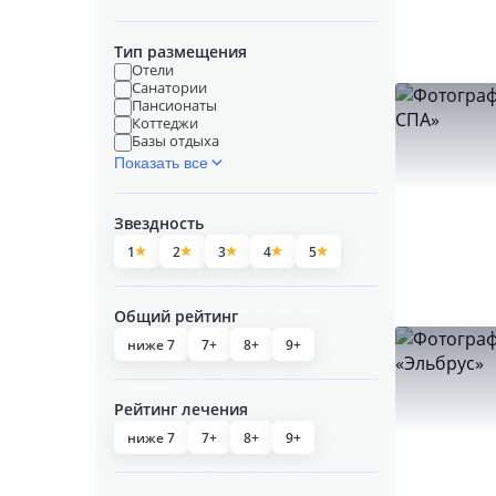
Тип размещения
Отели
Санатории
Пансионаты
Коттеджи
Базы отдыха
Показать все
Звездность
1
2
3
4
5
Общий рейтинг
ниже 7
7+
8+
9+
Рейтинг лечения
ниже 7
7+
8+
9+