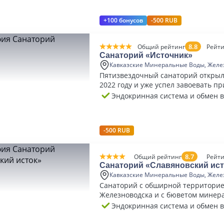
+100 бонусов
-500 RUB
8.8
Общий рейтинг
Рейти
Санаторий «Источник»
Кавказские Минеральные Воды, Желе
Пятизвездочный санаторий открыл
2022 году и уже успел завоевать п
гостей.
Эндокринная система и обмен 
-500 RUB
8.7
Общий рейтинг
Рейти
Санаторий «Славяновский ист
Кавказские Минеральные Воды, Желе
Санаторий с обширной территорие
Железноводска и с бюветом минер
Ессентукского типа.
Эндокринная система и обмен 