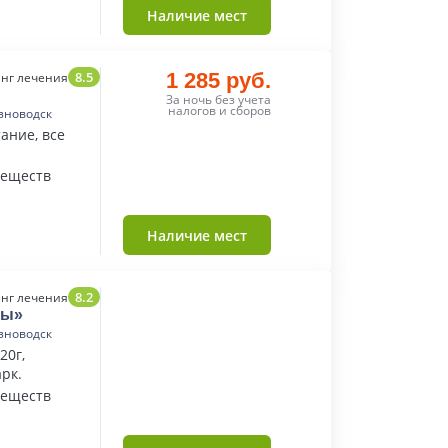
Наличие мест
8.5
1 285 руб.
нг лечения
За ночь без учета
налогов и сборов
зноводск
ание, все
веществ
Наличие мест
8.2
нг лечения
ды»
зноводск
20г,
рк.
веществ