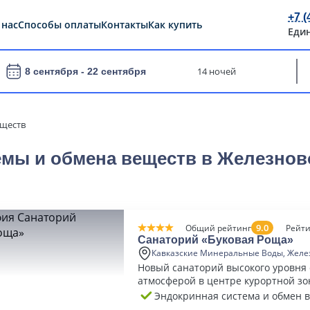
+7 (
 нас
Способы оплаты
Контакты
Как купить
Еди
14 ночей
8 сентября -
22 сентября
еществ
емы и обмена веществ в Железно
9.0
Общий рейтинг
Рейти
Санаторий «Буковая Роща»
Кавказские Минеральные Воды, Желе
Новый санаторий высокого уровня
атмосферой в центре курортной з
Железноводска
Эндокринная система и обмен 