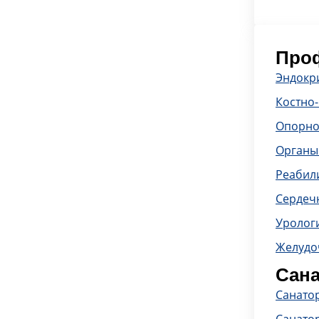
Проф
Эндокр
Костно
Опорно
Органы
Реабил
Сердечн
Уролог
Желудо
Сана
Санато