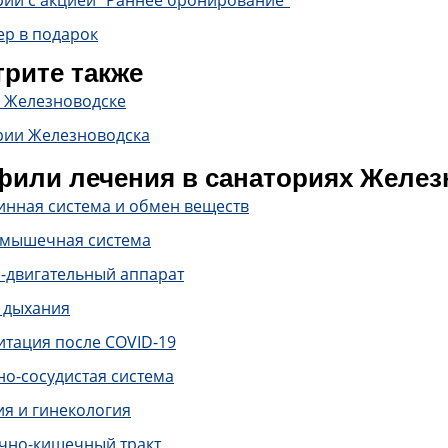
рии с акцией "Раннее бронирование"
ер в подарок
рите также
в Железноводске
рии Железноводска
или лечения в санаториях Желез
инная система и обмен веществ
-мышечная система
-двигательный аппарат
 дыхания
итация после COVID-19
о-сосудистая система
ия и гинекология
чно-кишечный тракт