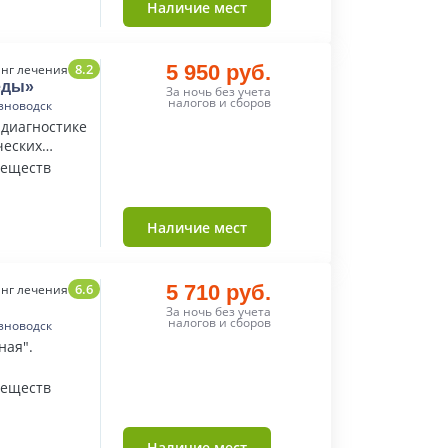
Наличие мест
8.2
5 950 руб.
нг лечения
еды»
За ночь без учета
налогов и сборов
зноводск
 диагностике
ческих
веществ
Наличие мест
6.6
5 710 руб.
нг лечения
За ночь без учета
налогов и сборов
зноводск
ная".
веществ
Наличие мест