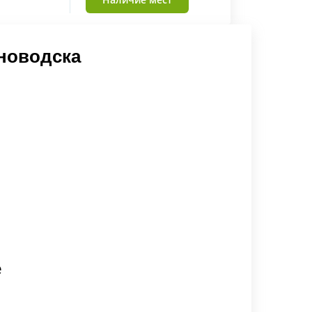
новодска
е