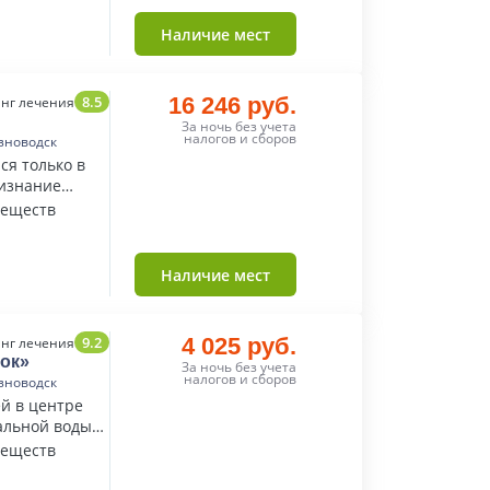
Наличие мест
8.5
16 246 руб.
нг лечения
За ночь без учета
налогов и сборов
зноводск
ся только в
ризнание
веществ
Наличие мест
9.2
4 025 руб.
нг лечения
ок»
За ночь без учета
налогов и сборов
зноводск
й в центре
альной воды
веществ