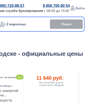
495) 720-98-57
8 800 700 80 54
Войти
ная служба бронирования
с 08:00 до 19:00
Поиск
2 взрослых
водске - официальные цены
8.5
11 640 руб.
нг лечения
За ночь без учета
налогов и сборов
зноводск
 с камерной
оны
веществ