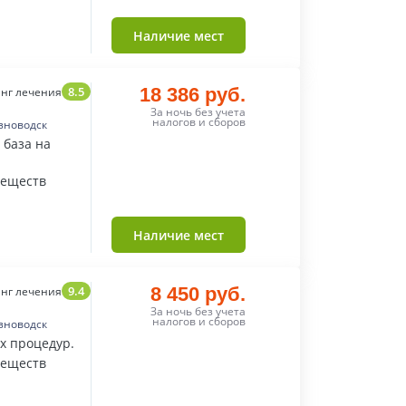
Наличие мест
8.5
18 386 руб.
нг лечения
За ночь без учета
налогов и сборов
зноводск
 база на
веществ
Наличие мест
9.4
8 450 руб.
нг лечения
За ночь без учета
налогов и сборов
зноводск
х процедур.
веществ