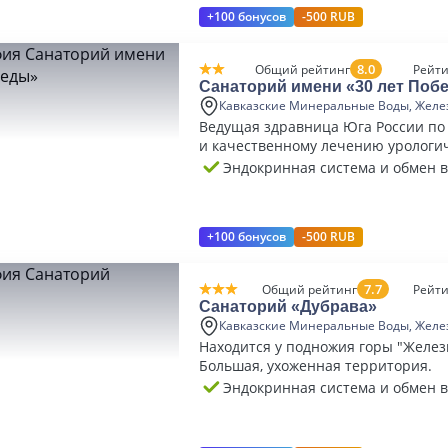
+100 бонусов
-500 RUB
8.0
Общий рейтинг
Рейти
Санаторий имени «30 лет Поб
Кавказские Минеральные Воды, Желе
Ведущая здравница Юга России по
и качественному лечению урологи
заболеваний.
Эндокринная система и обмен 
+100 бонусов
-500 RUB
7.7
Общий рейтинг
Рейти
Санаторий «Дубрава»
Кавказские Минеральные Воды, Желе
Находится у подножия горы "Желез
Большая, ухоженная территория.
Эндокринная система и обмен 