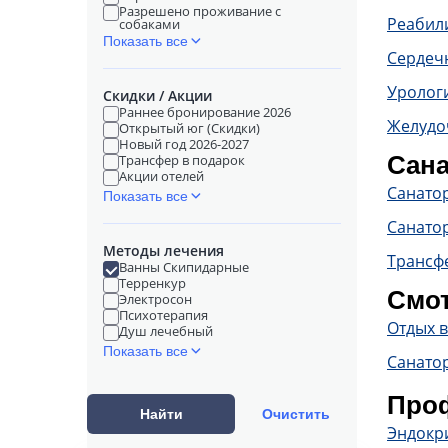
Разрешено проживание с
Реабил
собаками
Показать все
Сердечн
Уролог
Скидки / Акции
Раннее бронирование 2026
Желудо
Открытый юг (Скидки)
Новый год 2026-2027
Сана
Трансфер в подарок
Акции отелей
Санато
Показать все
Санато
Методы лечения
Трансф
Ванны Скипидарные
Терренкур
Смот
Электросон
Психотерапия
Отдых 
Душ лечебный
Показать все
Санато
Проф
Найти
Очистить
Эндокр