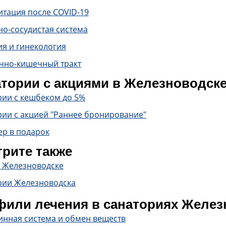
итация после COVID-19
о-сосудистая система
ия и гинекология
чно-кишечный тракт
тории с акциями в Железноводск
рии с кешбеком до 5%
рии с акцией "Раннее бронирование"
ер в подарок
рите также
в Железноводске
рии Железноводска
или лечения в санаториях Желез
инная система и обмен веществ