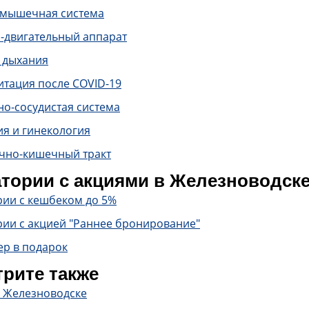
-мышечная система
-двигательный аппарат
 дыхания
итация после COVID-19
о-сосудистая система
ия и гинекология
чно-кишечный тракт
тории с акциями в Железноводск
рии с кешбеком до 5%
рии с акцией "Раннее бронирование"
ер в подарок
рите также
в Железноводске