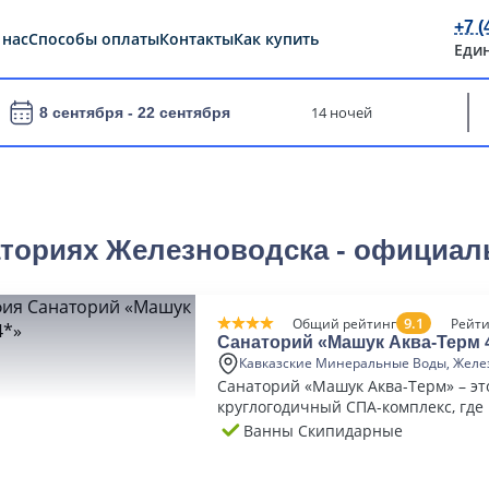
+7 (
 нас
Способы оплаты
Контакты
Как купить
Еди
14 ночей
8 сентября -
22 сентября
ториях Железноводска - официал
9.1
Общий рейтинг
Рейти
Санаторий «Машук Аква-Терм 
Кавказские Минеральные Воды, Желе
Санаторий «Машук Аква-Терм» – эт
круглогодичный СПА-комплекс, где
воспользоваться собственными ит
Ванны Скипидарные
термами.