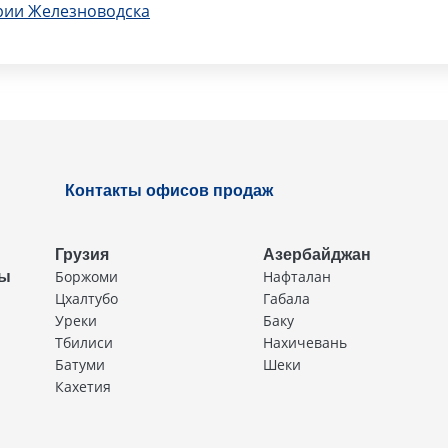
рии Железноводска
Контакты офисов продаж
Грузия
Азербайджан
Боржоми
Нафталан
ды
Цхалтубо
Габала
Уреки
Баку
Тбилиси
Нахичевань
Батуми
Шеки
Кахетия