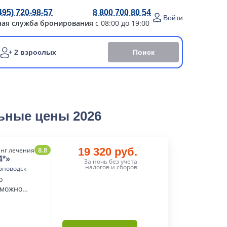
495) 720-98-57
8 800 700 80 54
Войти
ная служба бронирования
с 08:00 до 19:00
Поиск
2 взрослых
ьные цены 2026
8.8
19 320 руб.
нг лечения
4*»
За ночь без учета
налогов и сборов
зноводск
о
 можно
альянскими