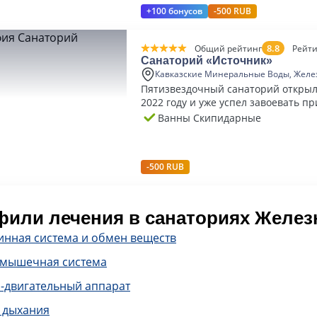
+100 бонусов
-500 RUB
8.8
Общий рейтинг
Рейти
Санаторий «Источник»
Кавказские Минеральные Воды, Желе
Пятизвездочный санаторий открыл
2022 году и уже успел завоевать п
гостей.
Ванны Скипидарные
-500 RUB
или лечения в санаториях Желез
инная система и обмен веществ
-мышечная система
-двигательный аппарат
 дыхания