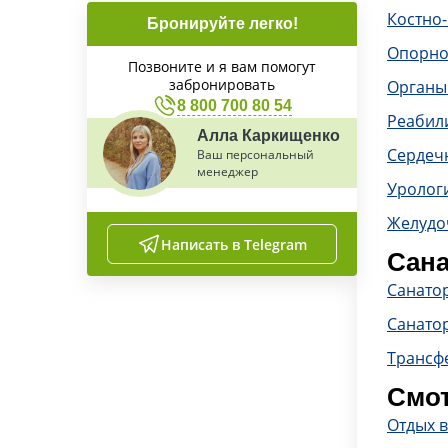
Костно
Бронируйте легко!
Опорно
Позвоните и я вам помогут
забронировать
Органы
8 800 700 80 54
Реабил
Алла Каркищенко
Сердечн
Ваш персональный
менеджер
Уролог
Желудо
Написать в Telegram
Сана
Санато
Санато
Трансф
Смот
Отдых 