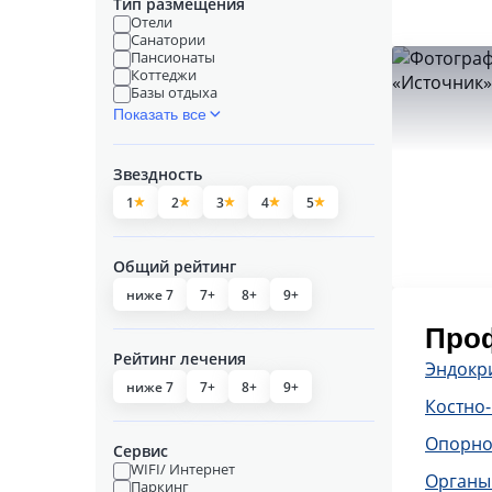
Тип размещения
Отели
Санатории
Пансионаты
Коттеджи
Базы отдыха
Показать все
Звездность
1
2
3
4
5
Общий рейтинг
ниже 7
7+
8+
9+
Проф
Рейтинг лечения
Эндокр
ниже 7
7+
8+
9+
Костно
Опорно
Сервис
WIFI/ Интернет
Органы
Паркинг