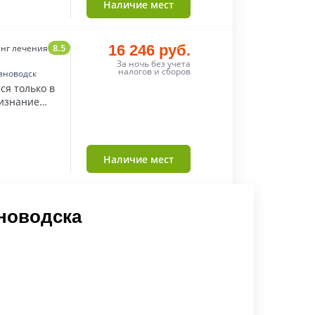
Наличие мест
8.5
16 246 руб.
нг лечения
За ночь без учета
налогов и сборов
зноводск
ся только в
ризнание
Наличие мест
новодска