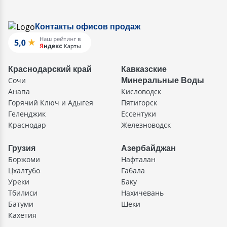
Контакты офисов продаж
Краснодарский край
Кавказские
Сочи
Минеральные Воды
Анапа
Кисловодск
Горячий Ключ и Адыгея
Пятигорск
Геленджик
Ессентуки
Краснодар
Железноводск
Грузия
Азербайджан
Боржоми
Нафталан
Цхалтубо
Габала
Уреки
Баку
Тбилиси
Нахичевань
Батуми
Шеки
Кахетия