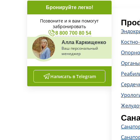
Бронируйте легко!
Позвоните и я вам помогут
Проф
забронировать
Эндокр
8 800 700 80 54
Костно
Алла Каркищенко
Ваш персональный
Опорно
менеджер
Органы
Реабил
Написать в Telegram
Сердечн
Уролог
Желудо
Сана
Санато
Санато