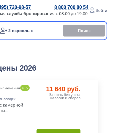
495) 720-98-57
8 800 700 80 54
Войти
ная служба бронирования
с 08:00 до 19:00
Поиск
2 взрослых
цены 2026
8.5
11 640 руб.
нг лечения
За ночь без учета
налогов и сборов
зноводск
 с камерной
оны