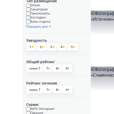
Тип размещения
Отели
Санатории
Пансионаты
Коттеджи
Базы отдыха
Показать все
Звездность
1
2
3
4
5
Общий рейтинг
ниже 7
7+
8+
9+
Рейтинг лечения
ниже 7
7+
8+
9+
Сервис
WIFI/ Интернет
Паркинг