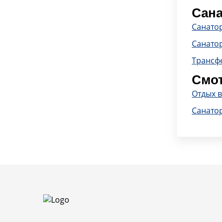
Сана
Санато
Санато
Трансф
Смот
Отдых 
Санато