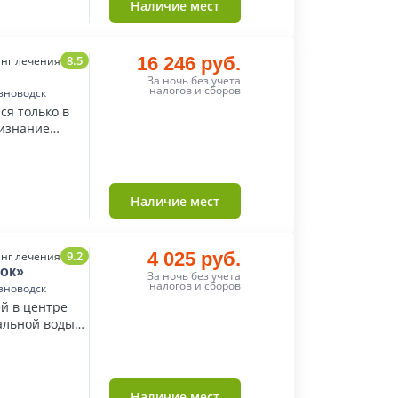
Наличие мест
8.5
16 246 руб.
нг лечения
За ночь без учета
налогов и сборов
зноводск
ся только в
ризнание
Наличие мест
9.2
4 025 руб.
нг лечения
ок»
За ночь без учета
налогов и сборов
зноводск
й в центре
альной воды
Наличие мест