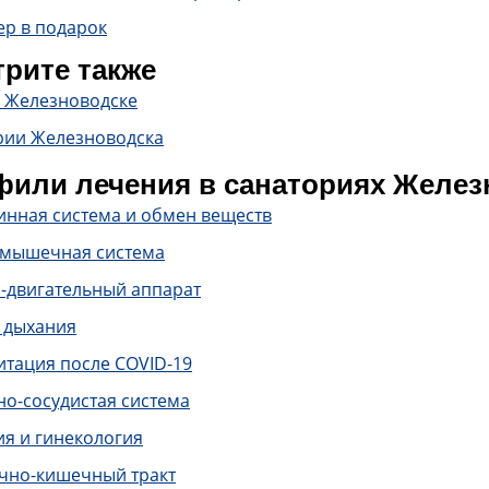
ер в подарок
рите также
в Железноводске
рии Железноводска
или лечения в санаториях Желез
инная система и обмен веществ
-мышечная система
-двигательный аппарат
 дыхания
итация после COVID-19
о-сосудистая система
ия и гинекология
чно-кишечный тракт