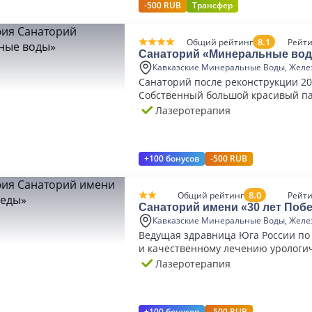
-500 RUB
Трансфер
8.1
Общий рейтинг
Рейти
Санаторий «Минеральные во
Кавказские Минеральные Воды, Желе
Санаторий после реконструкции 20
Собственный большой красивый па
Лазеротерапия
+100 бонусов
-500 RUB
8.0
Общий рейтинг
Рейти
Санаторий имени «30 лет Поб
Кавказские Минеральные Воды, Желе
Ведущая здравница Юга России по
и качественному лечению урологи
заболеваний.
Лазеротерапия
+100 бонусов
-500 RUB