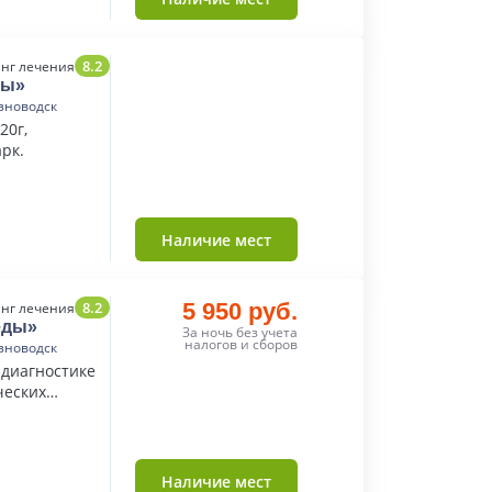
8.2
нг лечения
ды»
зноводск
20г,
рк.
Наличие мест
8.2
5 950 руб.
нг лечения
еды»
За ночь без учета
налогов и сборов
зноводск
 диагностике
ческих
Наличие мест