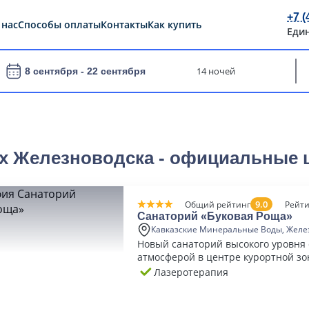
+7 (
 нас
Способы оплаты
Контакты
Как купить
Еди
14 ночей
8 сентября -
22 сентября
ях Железноводска - официальные 
9.0
Общий рейтинг
Рейти
Санаторий «Буковая Роща»
Кавказские Минеральные Воды, Желе
Новый санаторий высокого уровня
атмосферой в центре курортной з
Железноводска
Лазеротерапия