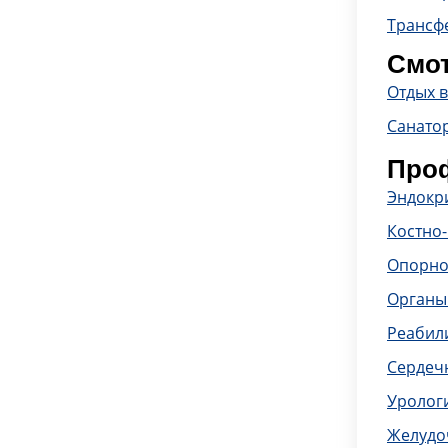
Трансф
Смот
Отдых 
Санато
Проф
Эндокр
Костно
Опорно
Органы
Реабил
Сердечн
Уролог
Желудо