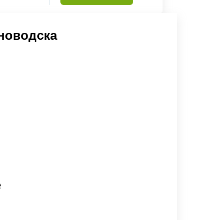
новодска
е