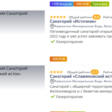
+100 бонусов
-500 RUB
Трансфер
8.8
Общий рейтинг
Рейти
Санаторий «Источник»
Кавказские Минеральные Воды, Желе
Пятизвездочный санаторий открыл
2022 году и уже успел завоевать п
гостей.
Лазеротерапия
-500 RUB
8.7
Общий рейтинг
Рейти
Санаторий «Славяновский ист
Кавказские Минеральные Воды, Желе
Санаторий с обширной территорие
Железноводска и с бюветом минер
Ессентукского типа.
Лазеротерапия