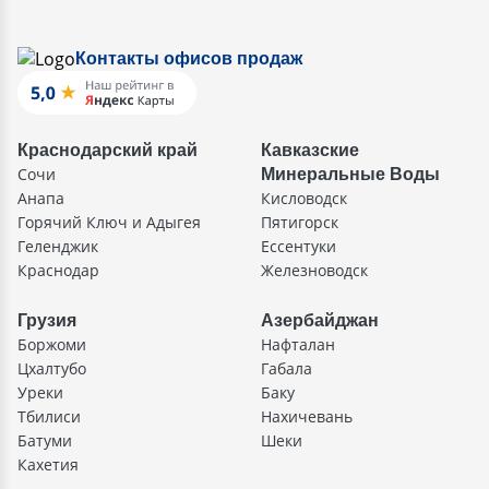
Контакты офисов продаж
Краснодарский край
Кавказские
Сочи
Минеральные Воды
Анапа
Кисловодск
Горячий Ключ и Адыгея
Пятигорск
Геленджик
Ессентуки
Краснодар
Железноводск
Грузия
Азербайджан
Боржоми
Нафталан
Цхалтубо
Габала
Уреки
Баку
Тбилиси
Нахичевань
Батуми
Шеки
Кахетия