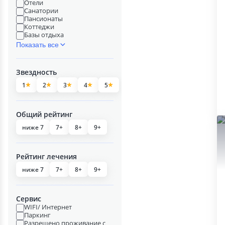
Отели
Санатории
Пансионаты
Коттеджи
Базы отдыха
Показать все
Звездность
1
2
3
4
5
Общий рейтинг
ниже 7
7+
8+
9+
Рейтинг лечения
ниже 7
7+
8+
9+
Сервис
WIFI/ Интернет
Паркинг
Разрешено проживание с