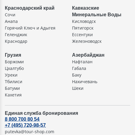
Краснодарский край
Кавказские
Сочи
Минеральные Воды
Анапа
Кисловодск
Горячий Ключ и Адыгея
Пятигорск
Геленджик
Ессентуки
Краснодар
Железноводск
Грузия
Азербайджан
Боржоми
Нафталан
Цхалтубо
Габала
Уреки
Баку
Тбилиси
Нахичевань
Батуми
Шеки
Кахетия
Единая служба бронирования
8 800 700 80 54
+7 (495) 720-98-57
putevka@tour-shop.com