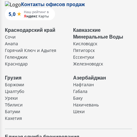
Контакты офисов продаж
Краснодарский край
Кавказские
Сочи
Минеральные Воды
Анапа
Кисловодск
Горячий Ключ и Адыгея
Пятигорск
Геленджик
Ессентуки
Краснодар
Железноводск
Грузия
Азербайджан
Боржоми
Нафталан
Цхалтубо
Габала
Уреки
Баку
Тбилиси
Нахичевань
Батуми
Шеки
Кахетия
Единая служба бронирования