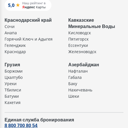
Краснодарский край
Кавказские
Сочи
Минеральные Воды
Анапа
Кисловодск
Горячий Ключ и Адыгея
Пятигорск
Геленджик
Ессентуки
Краснодар
Железноводск
Грузия
Азербайджан
Боржоми
Нафталан
Цхалтубо
Габала
Уреки
Баку
Тбилиси
Нахичевань
Батуми
Шеки
Кахетия
Единая служба бронирования
8 800 700 80 54