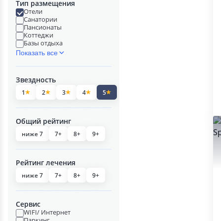
Тип размещения
Отели
Санатории
Пансионаты
Коттеджи
Базы отдыха
Показать все
Звездность
1
2
3
4
5
Общий рейтинг
ниже 7
7+
8+
9+
Рейтинг лечения
ниже 7
7+
8+
9+
Сервис
WIFI/ Интернет
Паркинг