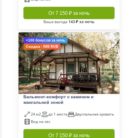
От 7 150 ₽ за ночь
143 ₽ за ночь
Ваша выгода
+100 бонусов
за ночь
Скидка - 500 RUB
Бальмонт-комфорт с камином и
мангальной зоной
24 м2
до 1 места
Двуспальная кровать
Вид на лес
От 7 150 ₽ за ночь