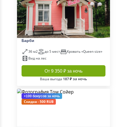
Барби
36 м2
до 5 мест
Кровать «Queen size»
Вид на лес
От 9 350 ₽ за ночь
187 ₽ за ночь
Ваша выгода
+100 бонусов
за ночь
Скидка - 500 RUB