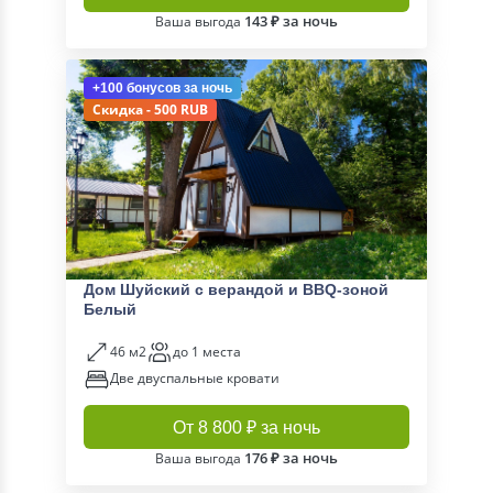
143 ₽ за ночь
Ваша выгода
+100 бонусов
за ночь
Скидка - 500 RUB
Дом Шуйский с верандой и BBQ-зоной
Белый
46 м2
до 1 места
Две двуспальные кровати
От 8 800 ₽ за ночь
176 ₽ за ночь
Ваша выгода