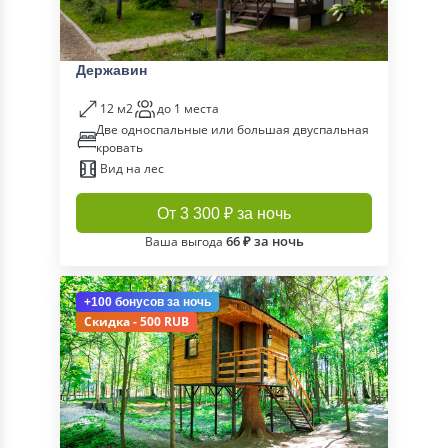
Державин
12 м2
до 1 места
Две односпальные или большая двуспальная
кровать
Вид на лес
От 3 300 ₽ за ночь
66 ₽ за ночь
Ваша выгода
+100 бонусов
за ночь
Скидка - 500 RUB