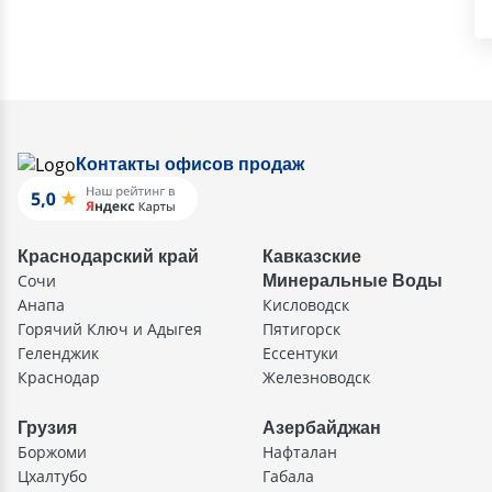
Контакты офисов продаж
Краснодарский край
Кавказские
Сочи
Минеральные Воды
Анапа
Кисловодск
Горячий Ключ и Адыгея
Пятигорск
Геленджик
Ессентуки
Краснодар
Железноводск
Грузия
Азербайджан
Боржоми
Нафталан
Цхалтубо
Габала